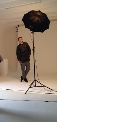
MOMMY
F
GEEN ‘BLACK
FRIDAY’
CONTINUE READING