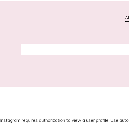
A
E-
mailadres
Instagram requires authorization to view a user profile. Use auto