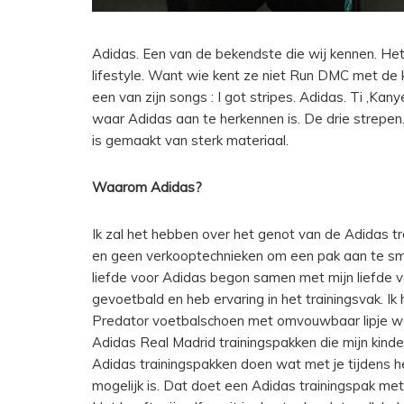
Adidas. Een van de bekendste die wij kennen. Het
lifestyle. Want wie kent ze niet Run DMC met de k
een van zijn songs : I got stripes. Adidas. Ti ,Kan
waar Adidas aan te herkennen is. De drie strepen. 
is gemaakt van sterk materiaal.
Waarom Adidas?
Ik zal het hebben over het genot van de Adidas tr
en geen verkooptechnieken om een pak aan te s
liefde voor Adidas begon samen met mijn liefde v
FASHION
MOMMY
gevoetbald en heb ervaring in het trainingsvak. Ik
LINGERIE, WEL O
Predator voetbalschoen met omvouwbaar lipje w
 HIER
Adidas Real Madrid trainingspakken die mijn kind
NIET?
Adidas trainingspakken doen wat met je tijdens he
ING
mogelijk is. Dat doet een Adidas trainingspak met 
CONTINUE READING