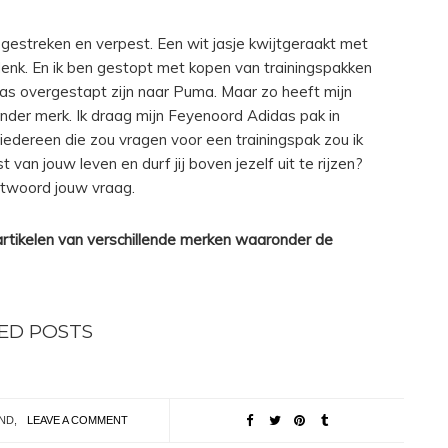
et gestreken en verpest. Een wit jasje kwijtgeraakt met
enk. En ik ben gestopt met kopen van trainingspakken
s overgestapt zijn naar Puma. Maar zo heeft mijn
ander merk. Ik draag mijn Feyenoord Adidas pak in
edereen die zou vragen voor een trainingspak zou ik
 van jouw leven en durf jij boven jezelf uit te rijzen?
ntwoord jouw vraag.
rtikelen van verschillende merken waaronder de
ED POSTS
ND
,
LEAVE A COMMENT