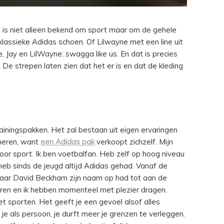
 is niet alleen bekend om sport maar om de gehele
lassieke Adidas schoen. Of Lilwayne met een line uit
ye, Jay en LilWayne: swagga like us. En dat is precies
De strepen laten zien dat het er is en dat de kleding
ainingspakken. Het zal bestaan uit eigen ervaringen
meren, want
een Adidas pak
verkoopt zichzelf. Mijn
oor sport. Ik ben voetbalfan. Heb zelf op hoog niveau
MOMMY
 heb sinds de jeugd altijd Adidas gehad. Vanaf de
F
GEEN ‘BLACK
aar David Beckham zijn naam op had tot aan de
eren en ik hebben momenteel met plezier dragen.
FRIDAY’
t sporten. Het geeft je een gevoel alsof alles
je als persoon, je durft meer je grenzen te verleggen.
CONTINUE READING