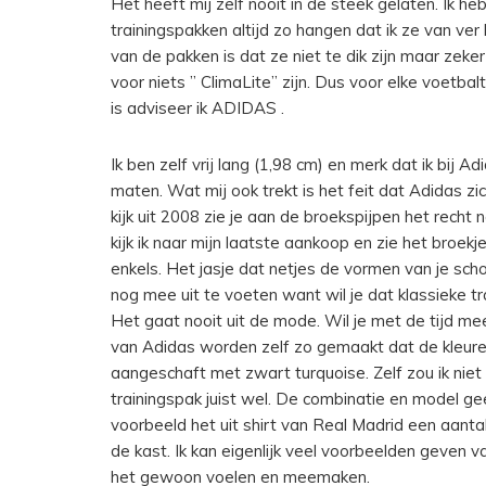
Het heeft mij zelf nooit in de steek gelaten. Ik h
trainingspakken altijd zo hangen dat ik ze van ve
van de pakken is dat ze niet te dik zijn maar zeker
voor niets ” ClimaLite” zijn. Dus voor elke voetba
is adviseer ik ADIDAS .
Ik ben zelf vrij lang (1,98 cm) en merk dat ik bij 
maten. Wat mij ook trekt is het feit dat Adidas zi
kijk uit 2008 zie je aan de broekspijpen het recht
kijk ik naar mijn laatste aankoop en zie het broe
enkels. Het jasje dat netjes de vormen van je sch
nog mee uit te voeten want wil je dat klassieke tr
Het gaat nooit uit de mode. Wil je met de tijd me
van Adidas worden zelf zo gemaakt dat de kleuren 
aangeschaft met zwart turquoise. Zelf zou ik niet
trainingspak juist wel. De combinatie en model g
voorbeeld het uit shirt van Real Madrid een aanta
de kast. Ik kan eigenlijk veel voorbeelden geven
het gewoon voelen en meemaken.