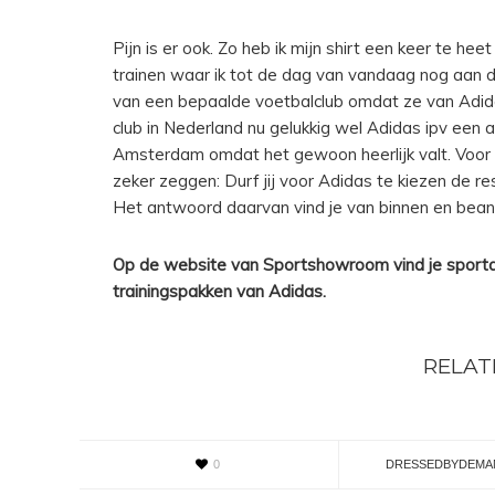
Pijn is er ook. Zo heb ik mijn shirt een keer te he
trainen waar ik tot de dag van vandaag nog aan d
van een bepaalde voetbalclub omdat ze van Adida
club in Nederland nu gelukkig wel Adidas ipv een 
Amsterdam omdat het gewoon heerlijk valt. Voor i
zeker zeggen: Durf jij voor Adidas te kiezen de rest
Het antwoord daarvan vind je van binnen en bea
Op de website van Sportshowroom vind je sporta
trainingspakken van Adidas.
RELAT
0
DRESSEDBYDEMA