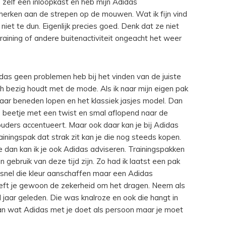
eb zelf een inloopkast en heb mijn Adidas
r herken aan de strepen op de mouwen. Wat ik fijn vind
 niet te dun. Eigenlijk precies goed. Denk dat ze niet
ltraining of andere buitenactiviteit ongeacht het weer
Adidas geen problemen heb bij het vinden van de juiste
ch bezig houdt met de mode. Als ik naar mijn eigen pak
 naar beneden lopen en het klassiek jasjes model. Dan
kje beetje met een twist en smal aflopend naar de
ouders accentueert. Maar ook daar kan je bij Adidas
ainingspak dat strak zit kan je die nog steeds kopen.
e dan kan ik je ook Adidas adviseren. Trainingspakken
gebruik van deze tijd zijn. Zo had ik laatst een pak
 snel die kleur aanschaffen maar een Adidas
eeft je gewoon de zekerheid om het dragen. Neem als
l jaar geleden. Die was knalroze en ook die hangt in
 van wat Adidas met je doet als persoon maar je moet