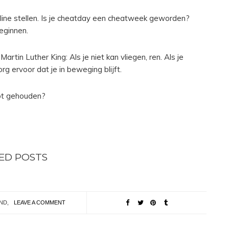
dline stellen. Is je cheatday een cheatweek geworden?
eginnen.
rtin Luther King: Als je niet kan vliegen, ren. Als je
Zorg ervoor dat je in beweging blijft.
ebt gehouden?
ED POSTS
ND
,
LEAVE A COMMENT