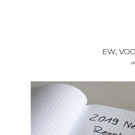
EW, VO
LI