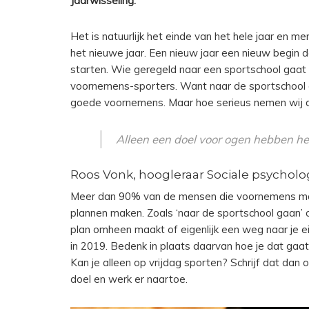
Jaarwisseling.
Het is natuurlijk het einde van het hele jaar en m
het nieuwe jaar. Een nieuw jaar een nieuw begin 
starten. Wie geregeld naar een sportschool gaat z
voornemens-sporters. Want naar de sportschool
goede voornemens. Maar hoe serieus nemen wij d
Alleen een doel voor ogen hebben he
Roos Vonk, hoogleraar Sociale psycholog
Meer dan 90% van de mensen die voornemens make
plannen maken. Zoals ‘naar de sportschool gaan’ of
FASHION
MOMMY
plan omheen maakt of eigenlijk een weg naar je 
LINGERIE, WEL O
in 2019. Bedenk in plaats daarvan hoe je dat gaa
 HIER
Kan je alleen op vrijdag sporten? Schrijf dat dan o
NIET?
doel en werk er naartoe.
ING
CONTINUE READING