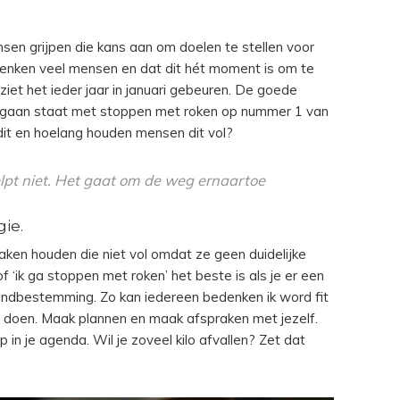
ensen grijpen die kans aan om doelen te stellen voor
denken veel mensen en dat dit hét moment is om te
iet het ieder jaar in januari gebeuren. De goede
 gaan staat met stoppen met roken op nummer 1 van
it en hoelang houden mensen dit vol?
lpt niet. Het gaat om de weg ernaartoe
ie.
n houden die niet vol omdat ze geen duidelijke
 ‘ik ga stoppen met roken’ het beste is als je er een
MOMMY
eindbestemming. Zo kan iedereen bedenken ik word fit
F
GEEN ‘BLACK
t doen. Maak plannen en maak afspraken met jezelf.
p in je agenda. Wil je zoveel kilo afvallen? Zet dat
FRIDAY’
CONTINUE READING