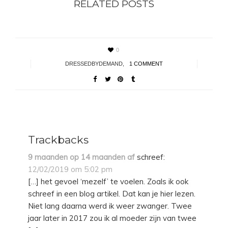
RELATED POSTS
0
DRESSEDBYDEMAND
,
1 COMMENT
Trackbacks
9 maanden op 14 maanden af
schreef:
12/02/2019 om 5:02 pm
[…] het gevoel ‘mezelf’ te voelen. Zoals ik ook
schreef in een blog artikel. Dat kan je hier lezen.
Niet lang daarna werd ik weer zwanger. Twee
jaar later in 2017 zou ik al moeder zijn van twee