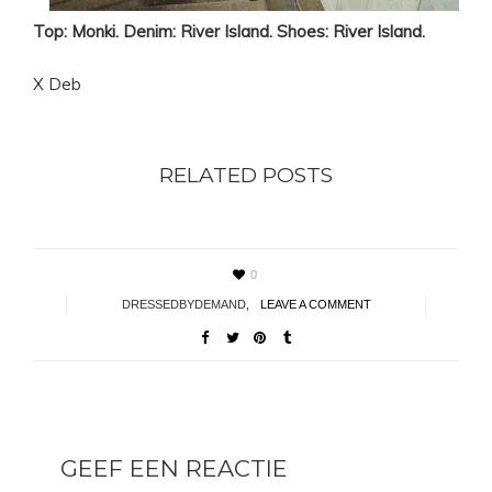
Top: Monki. Denim: River Island. Shoes: River Island.
X Deb
RELATED POSTS
0
DRESSEDBYDEMAND
,
LEAVE A COMMENT
GEEF EEN REACTIE