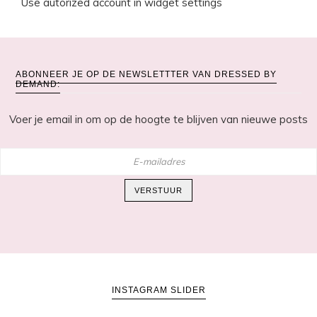
Use autorized account in widget settings
ABONNEER JE OP DE NEWSLETTTER VAN DRESSED BY
DEMAND:
Voer je email in om op de hoogte te blijven van nieuwe posts
E-
mailadres
VERSTUUR
INSTAGRAM SLIDER