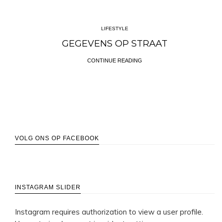
LIFESTYLE
LIFESTYLE
GEGEVENS OP STRAAT
DISNEY+ IS HIER
CONTINUE READING
CONTINUE READING
VOLG ONS OP FACEBOOK
INSTAGRAM SLIDER
Instagram requires authorization to view a user profile.