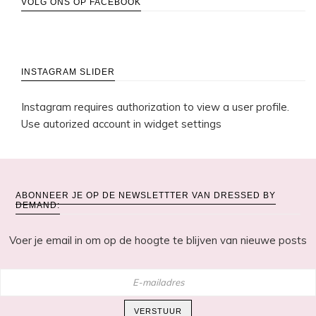
VOLG ONS OP FACEBOOK
INSTAGRAM SLIDER
Instagram requires authorization to view a user profile.
Use autorized account in widget settings
ABONNEER JE OP DE NEWSLETTTER VAN DRESSED BY
DEMAND:
Voer je email in om op de hoogte te blijven van nieuwe posts
E-
mailadres
VERSTUUR