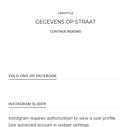
LIFESTYLE
LIFESTYLE
GEGEVENS OP STRAAT
DISNEY+ IS HIER
CONTINUE READING
CONTINUE READING
VOLG ONS OP FACEBOOK
INSTAGRAM SLIDER
Instagram requires authorization to view a user profile.
Use autorized account in widget settings